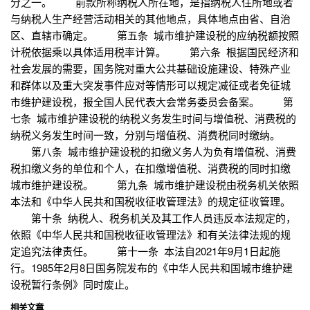
分之一。 前款所称纳税人所在地，是指纳税人住所地或者
与纳税人生产经营活动相关的其他地点，具体地点由省、自治
区、直辖市确定。 第五条 城市维护建设税的应纳税额按照
计税依据乘以具体适用税率计算。 第六条 根据国民经济和
社会发展的需要，国务院对重大公共基础设施建设、特殊产业
和群体以及重大突发事件应对等情形可以规定减征或者免征城
市维护建设税，报全国人民代表大会常务委员会备案。 第
七条 城市维护建设税的纳税义务发生时间与增值税、消费税的
纳税义务发生时间一致，分别与增值税、消费税同时缴纳。
第八条 城市维护建设税的扣缴义务人为负有增值税、消费
税扣缴义务的单位和个人，在扣缴增值税、消费税的同时扣缴
城市维护建设税。 第九条 城市维护建设税由税务机关依照
本法和《中华人民共和国税收征收管理法》的规定征收管理。
第十条 纳税人、税务机关及其工作人员违反本法规定的，
依照《中华人民共和国税收征收管理法》和有关法律法规的规
定追究法律责任。 第十一条 本法自2021年9月1日起施
行。1985年2月8日国务院发布的《中华人民共和国城市维护建
设税暂行条例》同时废止。
相关文章