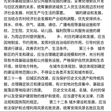
先安排基础设施以及公共服务设施的建设，妥善处理新区开发
与旧区改建的关系，统筹兼顾进城务工人员生活和周边农村经
济社会发展、村民生产与生活的需要。 镇的建设和发展，
应当结合农村经济社会发展和产业结构调整，优先安排供水、
排水、供电、供气、道路、通信、广播电视等基础设施和学
校、卫生院、文化站、幼儿园、福利院等公共服务设施的建
设，为周边农村提供服务。 乡、村庄的建设和发展，应当
因地制宜、节约用地，发挥村民自治组织的作用，引导村民合
理进行建设，改善农村生产、生活条件。 第三十条 城市
新区的开发和建设，应当合理确定建设规模和时序，充分利用
现有市政基础设施和公共服务设施，严格保护自然资源和生态
环境，体现地方特色。 在城市总体规划、镇总体规划确定
的建设用地范围以外，不得设立各类开发区和城市新区。
第三十一条 旧城区的改建，应当保护历史文化遗产和传统风
貌，合理确定拆迁和建设规模，有计划地对危房集中、基础设
施落后等地段进行改建。 历史文化名城、名镇、名村的保
护以及受保护建筑物的维护和使用，应当遵守有关法律、行政
法规和国务院的规定。 第三十二条 城乡建设和发展，应当
依法保护和合理利用风景名胜资源，统筹安排风景名胜区及周