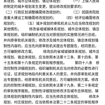
系规划、城市总体规划、镇总体规划： （一）上级人民政
府制定的城乡规划发生变更，提出修改规划要求的；
（二）行政区划调整确需修改规划的； （三）因国务院批
准重大建设工程确需修改规划的； （四）经评估确需修改
规划的； （五）城乡规划的审批机关认为应当修改规划的
其他情形。 修改省域城镇体系规划、城市总体规划、镇总
体规划前，组织编制机关应当对原规划的实施情况进行总结，
并向原审批机关报告；修改涉及城市总体规划、镇总体规划强
制性内容的，应当先向原审批机关提出专题报告，经同意后，
方可编制修改方案。 修改后的省域城镇体系规划、城市总
体规划、镇总体规划，应当依照本法第十三条、第十四条、第
十五条和第十六条规定的审批程序报批。 第四十八条 修
改控制性详细规划的，组织编制机关应当对修改的必要性进行
论证，征求规划地段内利害关系人的意见，并向原审批机关提
出专题报告，经原审批机关同意后，方可编制修改方案。修改
后的控制性详细规划，应当依照本法第十九条、第二十条规定
的审批程序报批。控制性详细规划修改涉及城市总体规划、镇
总体规划的强制性内容的，应当先修改总体规划。 修改乡
规划、村庄规划的，应当依照本法第二十二条规定的审批程序