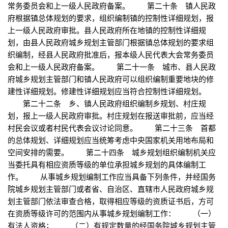
常务委员会和上一级人民政府备案。 第二十条 镇人民政
府根据镇总体规划的要求，组织编制镇的控制性详细规划，报
上一级人民政府审批。县人民政府所在地镇的控制性详细规
划，由县人民政府城乡规划主管部门根据镇总体规划的要求组
织编制，经县人民政府批准后，报本级人民代表大会常务委员
会和上一级人民政府备案。 第二十一条 城市、县人民政
府城乡规划主管部门和镇人民政府可以组织编制重要地块的修
建性详细规划。修建性详细规划应当符合控制性详细规划。
第二十二条 乡、镇人民政府组织编制乡规划、村庄规
划，报上一级人民政府审批。村庄规划在报送审批前，应当经
村民会议或者村民代表会议讨论同意。 第二十三条 首都
的总体规划、详细规划应当统筹考虑中央国家机关用地布局和
空间安排的需要。 第二十四条 城乡规划组织编制机关应
当委托具有相应资质等级的单位承担城乡规划的具体编制工
作。 从事城乡规划编制工作应当具备下列条件，并经国务
院城乡规划主管部门或者省、自治区、直辖市人民政府城乡规
划主管部门依法审查合格，取得相应等级的资质证书后，方可
在资质等级许可的范围内从事城乡规划编制工作： （一）
有法人资格； （二）有规定数量的经国务院城乡规划主管