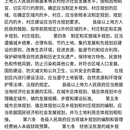
上地方人民政府根据本地农村经济社会发展水平，按照因地制
宜、切实可行的原则，确定应当制定乡规划、村庄规划的区
域。在确定区域内的乡、村庄，应当依照本法制定规划，规划
区内的乡、村庄建设应当符合规划要求。 县级以上地方人
民政府鼓励、指导前款规定以外的区域的乡、村庄制定和实施
乡规划、村庄规划。 第四条 制定和实施城乡规划，应当
遵循城乡统筹、合理布局、节约土地、集约发展和先规划后建
设的原则，改善生态环境，促进资源、能源节约和综合利用，
保护耕地等自然资源和历史文化遗产，保持地方特色、民族特
色和传统风貌，防止污染和其他公害，并符合区域人口发展、
国防建设、防灾减灾和公共卫生、公共安全的需要。 在规
划区内进行建设活动，应当遵守土地管理、自然资源和环境保
护等法律、法规的规定。 县级以上地方人民政府应当根据
当地经济社会发展的实际，在城市总体规划、镇总体规划中合
理确定城市、镇的发展规模、步骤和建设标准。 第五条
城市总体规划、镇总体规划以及乡规划和村庄规划的编制，应
当依据国民经济和社会发展规划，并与土地利用总体规划相衔
接。 第六条 各级人民政府应当将城乡规划的编制和管理
经费纳入本级财政预算。 第七条 经依法批准的城乡规