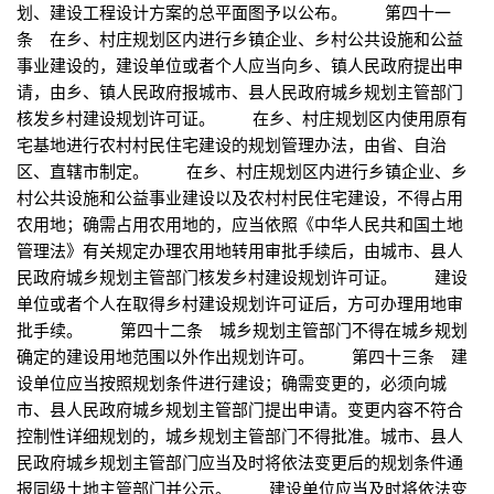
划、建设工程设计方案的总平面图予以公布。 第四十一
条 在乡、村庄规划区内进行乡镇企业、乡村公共设施和公益
事业建设的，建设单位或者个人应当向乡、镇人民政府提出申
请，由乡、镇人民政府报城市、县人民政府城乡规划主管部门
核发乡村建设规划许可证。 在乡、村庄规划区内使用原有
宅基地进行农村村民住宅建设的规划管理办法，由省、自治
区、直辖市制定。 在乡、村庄规划区内进行乡镇企业、乡
村公共设施和公益事业建设以及农村村民住宅建设，不得占用
农用地；确需占用农用地的，应当依照《中华人民共和国土地
管理法》有关规定办理农用地转用审批手续后，由城市、县人
民政府城乡规划主管部门核发乡村建设规划许可证。 建设
单位或者个人在取得乡村建设规划许可证后，方可办理用地审
批手续。 第四十二条 城乡规划主管部门不得在城乡规划
确定的建设用地范围以外作出规划许可。 第四十三条 建
设单位应当按照规划条件进行建设；确需变更的，必须向城
市、县人民政府城乡规划主管部门提出申请。变更内容不符合
控制性详细规划的，城乡规划主管部门不得批准。城市、县人
民政府城乡规划主管部门应当及时将依法变更后的规划条件通
报同级土地主管部门并公示。 建设单位应当及时将依法变