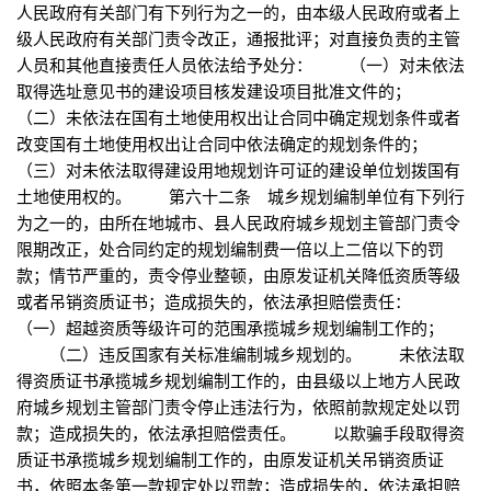
人民政府有关部门有下列行为之一的，由本级人民政府或者上
级人民政府有关部门责令改正，通报批评；对直接负责的主管
人员和其他直接责任人员依法给予处分： （一）对未依法
取得选址意见书的建设项目核发建设项目批准文件的；
（二）未依法在国有土地使用权出让合同中确定规划条件或者
改变国有土地使用权出让合同中依法确定的规划条件的；
（三）对未依法取得建设用地规划许可证的建设单位划拨国有
土地使用权的。 第六十二条 城乡规划编制单位有下列行
为之一的，由所在地城市、县人民政府城乡规划主管部门责令
限期改正，处合同约定的规划编制费一倍以上二倍以下的罚
款；情节严重的，责令停业整顿，由原发证机关降低资质等级
或者吊销资质证书；造成损失的，依法承担赔偿责任：
（一）超越资质等级许可的范围承揽城乡规划编制工作的；
（二）违反国家有关标准编制城乡规划的。 未依法取
得资质证书承揽城乡规划编制工作的，由县级以上地方人民政
府城乡规划主管部门责令停止违法行为，依照前款规定处以罚
款；造成损失的，依法承担赔偿责任。 以欺骗手段取得资
质证书承揽城乡规划编制工作的，由原发证机关吊销资质证
书，依照本条第一款规定处以罚款；造成损失的，依法承担赔