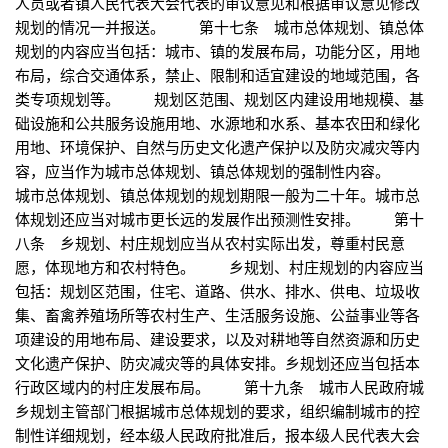
人员或者镇人民代表大会代表的审议意见和根据审议意见修改
规划的情况一并报送。 第十七条 城市总体规划、镇总体
规划的内容应当包括：城市、镇的发展布局，功能分区，用地
布局，综合交通体系，禁止、限制和适宜建设的地域范围，各
类专项规划等。 规划区范围、规划区内建设用地规模、基
础设施和公共服务设施用地、水源地和水系、基本农田和绿化
用地、环境保护、自然与历史文化遗产保护以及防灾减灾等内
容，应当作为城市总体规划、镇总体规划的强制性内容。
城市总体规划、镇总体规划的规划期限一般为二十年。城市总
体规划还应当对城市更长远的发展作出预测性安排。 第十
八条 乡规划、村庄规划应当从农村实际出发，尊重村民意
愿，体现地方和农村特色。 乡规划、村庄规划的内容应当
包括：规划区范围，住宅、道路、供水、排水、供电、垃圾收
集、畜禽养殖场所等农村生产、生活服务设施、公益事业等各
项建设的用地布局、建设要求，以及对耕地等自然资源和历史
文化遗产保护、防灾减灾等的具体安排。乡规划还应当包括本
行政区域内的村庄发展布局。 第十九条 城市人民政府城
乡规划主管部门根据城市总体规划的要求，组织编制城市的控
制性详细规划，经本级人民政府批准后，报本级人民代表大会