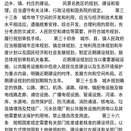
边乡、镇、村庄的建设。 风景名胜区的规划、建设和管
理，应当遵守有关法律、行政法规和国务院的规定。 第三
十三条 城市地下空间的开发和利用，应当与经济和技术发展
水平相适应，遵循统筹安排、综合开发、合理利用的原则，充
分考虑防灾减灾、人民防空和通信等需要，并符合城市规划，
履行规划审批手续。 第三十四条 城市、县、镇人民政府
应当根据城市总体规划、镇总体规划、土地利用总体规划和年
度计划以及国民经济和社会发展规划，制定近期建设规划，报
总体规划审批机关备案。 近期建设规划应当以重要基础设
施、公共服务设施和中低收入居民住房建设以及生态环境保护
为重点内容，明确近期建设的时序、发展方向和空间布局。近
期建设规划的规划期限为五年。 第三十五条 城乡规划确
定的铁路、公路、港口、机场、道路、绿地、输配电设施及输
电线路走廊、通信设施、广播电视设施、管道设施、河道、水
库、水源地、自然保护区、防汛通道、消防通道、核电站、垃
圾填埋场及焚烧厂、污水处理厂和公共服务设施的用地以及其
他需要依法保护的用地，禁止擅自改变用途。 第三十六
条 按照国家规定需要有关部门批准或者核准的建设项目，以
划拨方式提供国有土地使用权的，建设单位在报送有关部门批