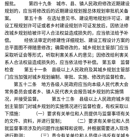
报批。 第四十九条 城市、县、镇人民政府修改近期建设
规划的，应当将修改后的近期建设规划报总体规划审批机关备
案。 第五十条 在选址意见书、建设用地规划许可证、建
设工程规划许可证或者乡村建设规划许可证发放后，因依法修
改城乡规划给被许可人合法权益造成损失的，应当依法给予补
偿。 经依法审定的修建性详细规划、建设工程设计方案的
总平面图不得随意修改；确需修改的，城乡规划主管部门应当
采取听证会等形式，听取利害关系人的意见；因修改给利害关
系人合法权益造成损失的，应当依法给予补偿。 第五章 监督
检查 第五十一条 县级以上人民政府及其城乡规划主管部
门应当加强对城乡规划编制、审批、实施、修改的监督检查。
第五十二条 地方各级人民政府应当向本级人民代表大会
常务委员会或者乡、镇人民代表大会报告城乡规划的实施情
况，并接受监督。 第五十三条 县级以上人民政府城乡规
划主管部门对城乡规划的实施情况进行监督检查，有权采取以
下措施： （一）要求有关单位和人员提供与监督事项有关
的文件、资料，并进行复制； （二）要求有关单位和人员
就监督事项涉及的问题作出解释和说明，并根据需要进入现场
进行勘测； （三）责令有关单位和人员停止违反有关城乡